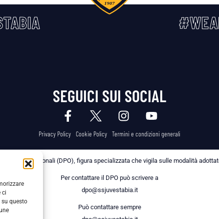
TABIA
#WEA
SEGUICI SUI SOCIAL
Privacy Policy
Cookie Policy
Termini e condizioni generali
 dei Dati Personali (DPO), figura specializzata che vigila sulle modalità adottate 
Per contattare il DPO può scrivere a
emorizzare
dpo@ssjuvestabia.it
 ci
i su questo
Può contattare sempre
cune