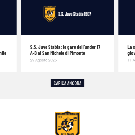
S.S. Juve Stabia: le gare dell’under 17
La 
nile
A-B al San Michele di Pimonte
giov
29 Agosto 2025
11 A
CARICA ANCORA