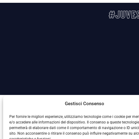
#JUVES
La Società ha nominato il Responsabile della Protezione
Gestisci Consenso
Per fornire le migliori esperienze, utilizziamo tecnologie come i cookie per m
e/o accedere alle informazioni del dispositivo. Il consenso a queste tecnologie
permetterà di elaborare dati come il comportamento di navigazione o ID unic
sito. Non acconsentire o ritirare il consenso può influire negativamente su al