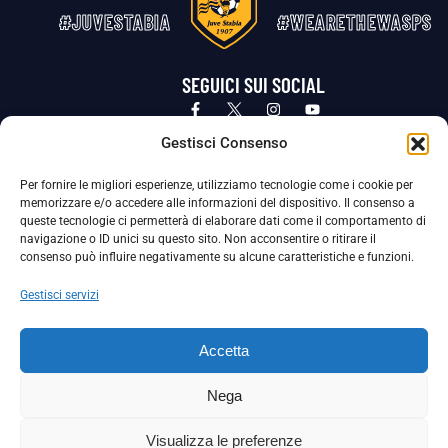
#JUVESTABIA
#WEARETHEWASPS
SEGUICI SUI SOCIAL
Privacy Policy
Cookie Policy
Termini e condizioni generali
Gestisci Consenso
Per fornire le migliori esperienze, utilizziamo tecnologie come i cookie per
La Società ha nominato il Responsabile della Protezione dei Dati Personali (DPO), figura specializzata che vigila sulle modalità
memorizzare e/o accedere alle informazioni del dispositivo. Il consenso a
adottate dalla nostra Società per tutelare i Suoi dati personali.
queste tecnologie ci permetterà di elaborare dati come il comportamento di
navigazione o ID unici su questo sito. Non acconsentire o ritirare il
Per contattare il DPO può scrivere a
consenso può influire negativamente su alcune caratteristiche e funzioni.
dpo@ssjuvestabia.it
Gestisci servizi
Può contattare sempre
dpo@ssjuvestabia.it
Accetta
anche per quanto riguarda la normativa vigente in materia di Whistleblowing.
Nega
La Società ha inoltre adottato un proprio Codice Etico, consultabile al seguente link:
Visualizza le preferenze
Scarica il Codice Etico