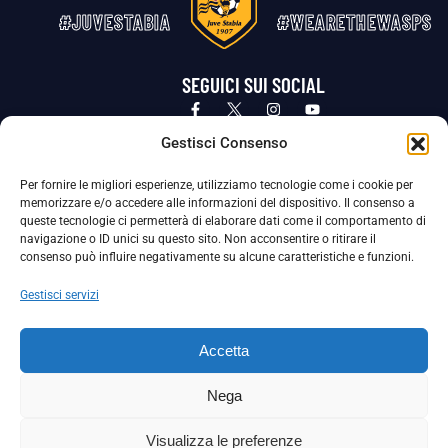
#JUVESTABIA
#WEARETHEWASPS
SEGUICI SUI SOCIAL
Privacy Policy
Cookie Policy
Termini e condizioni generali
Gestisci Consenso
Per fornire le migliori esperienze, utilizziamo tecnologie come i cookie per
La Società ha nominato il Responsabile della Protezione dei Dati Personali (DPO), figura specializzata che vigila sulle modalità
memorizzare e/o accedere alle informazioni del dispositivo. Il consenso a
adottate dalla nostra Società per tutelare i Suoi dati personali.
queste tecnologie ci permetterà di elaborare dati come il comportamento di
navigazione o ID unici su questo sito. Non acconsentire o ritirare il
Per contattare il DPO può scrivere a
consenso può influire negativamente su alcune caratteristiche e funzioni.
dpo@ssjuvestabia.it
Gestisci servizi
Può contattare sempre
dpo@ssjuvestabia.it
Accetta
anche per quanto riguarda la normativa vigente in materia di Whistleblowing.
Nega
La Società ha inoltre adottato un proprio Codice Etico, consultabile al seguente link:
Visualizza le preferenze
Scarica il Codice Etico