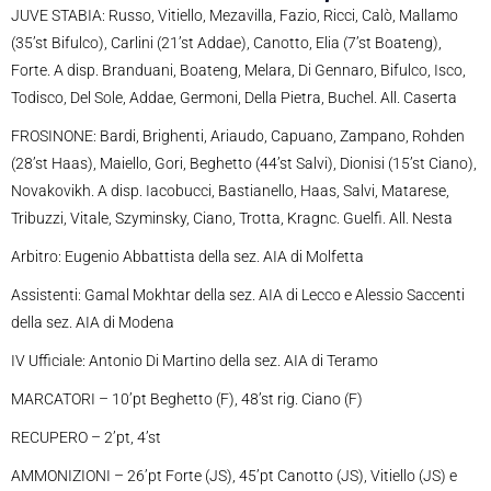
JUVE STABIA: Russo, Vitiello, Mezavilla, Fazio, Ricci, Calò, Mallamo
(35’st Bifulco), Carlini (21’st Addae), Canotto, Elia (7’st Boateng),
Forte. A disp. Branduani, Boateng, Melara, Di Gennaro, Bifulco, Isco,
Todisco, Del Sole, Addae, Germoni, Della Pietra, Buchel. All. Caserta
FROSINONE: Bardi, Brighenti, Ariaudo, Capuano, Zampano, Rohden
(28’st Haas), Maiello, Gori, Beghetto (44’st Salvi), Dionisi (15’st Ciano),
Novakovikh. A disp. Iacobucci, Bastianello, Haas, Salvi, Matarese,
Tribuzzi, Vitale, Szyminsky, Ciano, Trotta, Kragnc. Guelfi. All. Nesta
Arbitro: Eugenio Abbattista della sez. AIA di Molfetta
Assistenti: Gamal Mokhtar della sez. AIA di Lecco e Alessio Saccenti
della sez. AIA di Modena
IV Ufficiale: Antonio Di Martino della sez. AIA di Teramo
MARCATORI – 10’pt Beghetto (F), 48’st rig. Ciano (F)
RECUPERO – 2’pt, 4’st
AMMONIZIONI – 26’pt Forte (JS), 45’pt Canotto (JS), Vitiello (JS) e