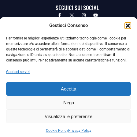
SEGUICI SUI SOCIAL
Privacy Policy
Cookie Policy
Termini e condizioni generali
Gestisci Consenso
Per fornire le migliori esperienze, utilizziamo tecnologie come i cookie per
La Società ha nominato il Responsabile della Protezione dei Dati Personali (DPO), figura specializzata che vigila sulle modalità
memorizzare e/o accedere alle informazioni del dispositivo. Il consenso a
adottate dalla nostra Società per tutelare i Suoi dati personali.
queste tecnologie ci permetterà di elaborare dati come il comportamento di
navigazione o ID unici su questo sito. Non acconsentire o ritirare il
Per contattare il DPO può scrivere a
consenso può influire negativamente su alcune caratteristiche e funzioni.
dpo@ssjuvestabia.it
Gestisci servizi
Può contattare sempre
dpo@ssjuvestabia.it
Accetta
anche per quanto riguarda la normativa vigente in materia di Whistleblowing.
Nega
La Società ha inoltre adottato un proprio Codice Etico, consultabile al seguente link:
Visualizza le preferenze
Scarica il Codice Etico
Cookie Policy
Privacy Policy
Copyright © 2024 – S.S. JUVE STABIA 1907 | P.IVA: 04246411211 | Tutti i diritti sono riservati | Made with
by
Rossi Web Media