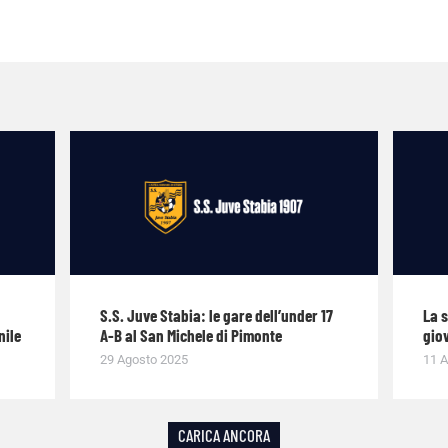
S.S. Juve Stabia: le gare dell’under 17
La 
nile
A-B al San Michele di Pimonte
giov
29 Agosto 2025
11 A
CARICA ANCORA