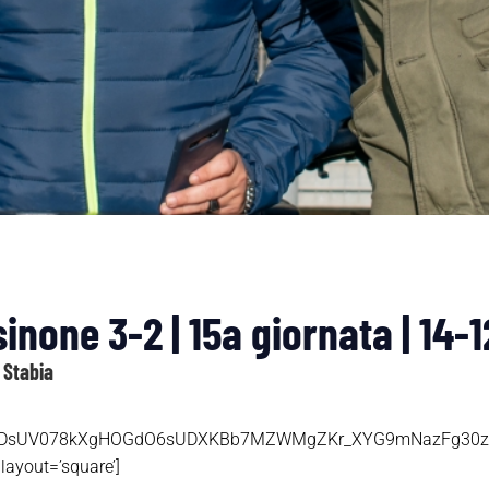
inone 3-2 | 15a giornata | 14-
 Stabia
HDsUV078kXgHOGdO6sUDXKBb7MZWMgZKr_XYG9mNazFg30z7Tvn
layout=’square’]