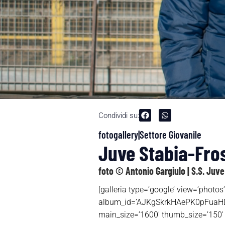
Condividi su:
fotogallery|Settore Giovanile
Juve Stabia-Fros
foto © Antonio Gargiulo | S.S. Juve
[galleria type=’google’ view=’photos’
album_id=’AJKgSkrkHAePK0pFua
main_size=’1600′ thumb_size=’150′ 