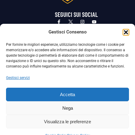
SEGUICI SUI SOCIAL
Privacy Policy
Cookie Policy
Termini e condizioni generali
Gestisci Consenso
Per fornire le migliori esperienze, utilizziamo tecnologie come i cookie per
La Società ha nominato il Responsabile della Protezione dei Dati Personali (DPO), figura specializzata che vigila sulle modalità
memorizzare e/o accedere alle informazioni del dispositivo. Il consenso a
adottate dalla nostra Società per tutelare i Suoi dati personali.
queste tecnologie ci permetterà di elaborare dati come il comportamento di
navigazione o ID unici su questo sito. Non acconsentire o ritirare il
Per contattare il DPO può scrivere a
consenso può influire negativamente su alcune caratteristiche e funzioni.
dpo@ssjuvestabia.it
Gestisci servizi
Può contattare sempre
dpo@ssjuvestabia.it
Accetta
anche per quanto riguarda la normativa vigente in materia di Whistleblowing.
Nega
La Società ha inoltre adottato un proprio Codice Etico, consultabile al seguente link:
Visualizza le preferenze
Scarica il Codice Etico