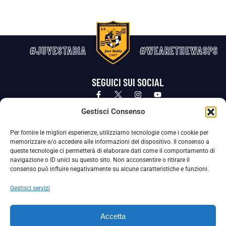
#JUVESTABIA
#WEARETHEWASPS
SEGUICI SUI SOCIAL
Privacy Policy
Cookie Policy
Termini e condizioni generali
Gestisci Consenso
Per fornire le migliori esperienze, utilizziamo tecnologie come i cookie per
La Società ha nominato il Responsabile della Protezione dei Dati Personali (DPO), figura specializzata che vigila sulle modalità
memorizzare e/o accedere alle informazioni del dispositivo. Il consenso a
adottate dalla nostra Società per tutelare i Suoi dati personali.
queste tecnologie ci permetterà di elaborare dati come il comportamento di
navigazione o ID unici su questo sito. Non acconsentire o ritirare il
Per contattare il DPO può scrivere a
consenso può influire negativamente su alcune caratteristiche e funzioni.
dpo@ssjuvestabia.it
Gestisci servizi
Può contattare sempre
dpo@ssjuvestabia.it
Accetta
anche per quanto riguarda la normativa vigente in materia di Whistleblowing.