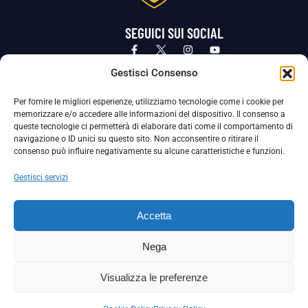
SEGUICI SUI SOCIAL
Privacy Policy
Cookie Policy
Termini e condizioni generali
Gestisci Consenso
Per fornire le migliori esperienze, utilizziamo tecnologie come i cookie per
La Società ha nominato il Responsabile della Protezione dei Dati Personali (DPO), figura specializzata che vigila sulle modalità
memorizzare e/o accedere alle informazioni del dispositivo. Il consenso a
adottate dalla nostra Società per tutelare i Suoi dati personali.
queste tecnologie ci permetterà di elaborare dati come il comportamento di
navigazione o ID unici su questo sito. Non acconsentire o ritirare il
Per contattare il DPO può scrivere a
consenso può influire negativamente su alcune caratteristiche e funzioni.
dpo@ssjuvestabia.it
Gestisci servizi
Può contattare sempre
dpo@ssjuvestabia.it
Accetta
anche per quanto riguarda la normativa vigente in materia di Whistleblowing.
Nega
La Società ha inoltre adottato un proprio Codice Etico, consultabile al seguente link:
Visualizza le preferenze
Scarica il Codice Etico