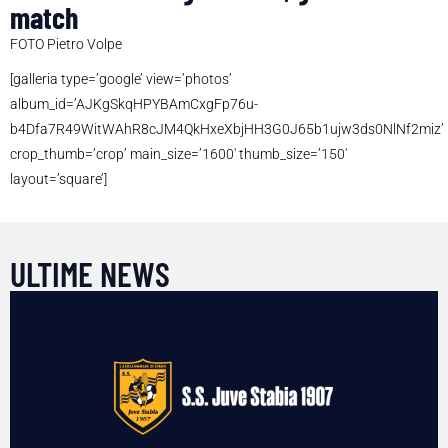
match
FOTO Pietro Volpe
[galleria type=’google’ view=’photos’
album_id=’AJKgSkqHPYBAmCxgFp76u-
b4Dfa7R49WitWAhR8cJM4QkHxeXbjHH3G0J65b1ujw3ds0NlNf2miz’
crop_thumb=’crop’ main_size=’1600′ thumb_size=’150′
layout=’square’]
ULTIME NEWS