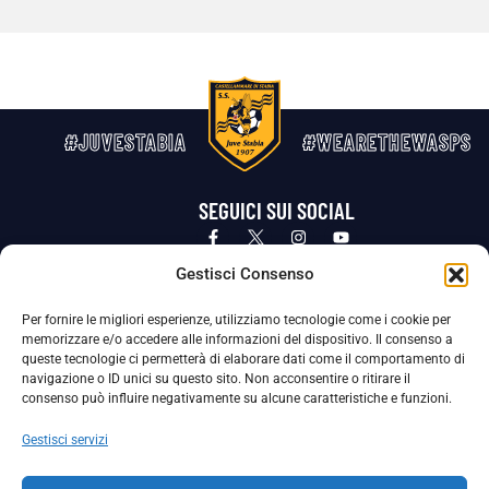
#JUVESTABIA
#WEARETHEWASPS
SEGUICI SUI SOCIAL
Privacy Policy
Cookie Policy
Termini e condizioni generali
Gestisci Consenso
Per fornire le migliori esperienze, utilizziamo tecnologie come i cookie per
La Società ha nominato il Responsabile della Protezione dei Dati Personali (DPO), figura specializzata che vigila sulle modalità
memorizzare e/o accedere alle informazioni del dispositivo. Il consenso a
adottate dalla nostra Società per tutelare i Suoi dati personali.
queste tecnologie ci permetterà di elaborare dati come il comportamento di
navigazione o ID unici su questo sito. Non acconsentire o ritirare il
Per contattare il DPO può scrivere a
consenso può influire negativamente su alcune caratteristiche e funzioni.
dpo@ssjuvestabia.it
Gestisci servizi
Può contattare sempre
dpo@ssjuvestabia.it