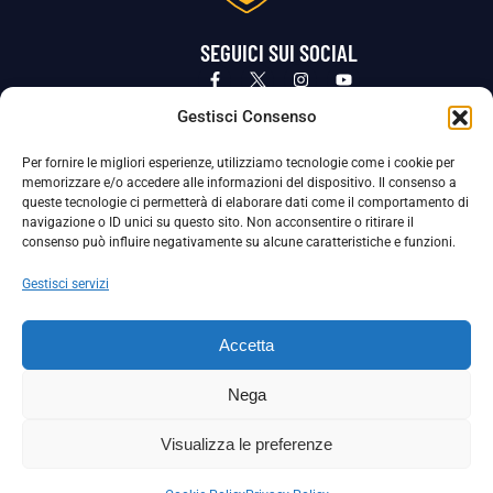
SEGUICI SUI SOCIAL
Privacy Policy
Cookie Policy
Termini e condizioni generali
Gestisci Consenso
Per fornire le migliori esperienze, utilizziamo tecnologie come i cookie per
La Società ha nominato il Responsabile della Protezione dei Dati Personali (DPO), figura specializzata che vigila sulle modalità
memorizzare e/o accedere alle informazioni del dispositivo. Il consenso a
adottate dalla nostra Società per tutelare i Suoi dati personali.
queste tecnologie ci permetterà di elaborare dati come il comportamento di
navigazione o ID unici su questo sito. Non acconsentire o ritirare il
Per contattare il DPO può scrivere a
consenso può influire negativamente su alcune caratteristiche e funzioni.
dpo@ssjuvestabia.it
Gestisci servizi
Può contattare sempre
dpo@ssjuvestabia.it
Accetta
anche per quanto riguarda la normativa vigente in materia di Whistleblowing.
Nega
La Società ha inoltre adottato un proprio Codice Etico, consultabile al seguente link:
Visualizza le preferenze
Scarica il Codice Etico