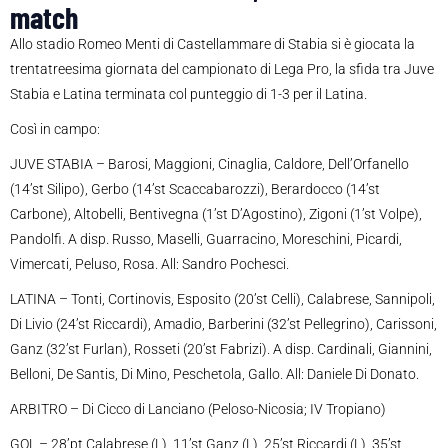
match
Allo stadio Romeo Menti di Castellammare di Stabia si è giocata la
trentatreesima giornata del campionato di Lega Pro, la sfida tra Juve
Stabia e Latina terminata col punteggio di 1-3 per il Latina.
Così in campo:
JUVE STABIA – Barosi, Maggioni, Cinaglia, Caldore, Dell’Orfanello
(14’st Silipo), Gerbo (14’st Scaccabarozzi), Berardocco (14’st
Carbone), Altobelli, Bentivegna (1’st D’Agostino), Zigoni (1’st Volpe),
Pandolfi. A disp. Russo, Maselli, Guarracino, Moreschini, Picardi,
Vimercati, Peluso, Rosa. All: Sandro Pochesci.
LATINA – Tonti, Cortinovis, Esposito (20’st Celli), Calabrese, Sannipoli,
Di Livio (24’st Riccardi), Amadio, Barberini (32’st Pellegrino), Carissoni,
Ganz (32’st Furlan), Rosseti (20’st Fabrizi). A disp. Cardinali, Giannini,
Belloni, De Santis, Di Mino, Peschetola, Gallo. All: Daniele Di Donato.
ARBITRO – Di Cicco di Lanciano (Peloso-Nicosia; IV Tropiano)
GOL – 28’pt Calabrese (L), 11’st Ganz (L), 25’st Riccardi (L), 35’st