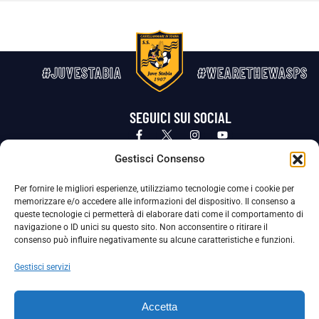
#JUVESTABIA
#WEARETHEWASPS
SEGUICI SUI SOCIAL
Privacy Policy
Cookie Policy
Termini e condizioni generali
Gestisci Consenso
Per fornire le migliori esperienze, utilizziamo tecnologie come i cookie per
La Società ha nominato il Responsabile della Protezione dei Dati Personali (DPO), figura specializzata che vigila sulle modalità
memorizzare e/o accedere alle informazioni del dispositivo. Il consenso a
adottate dalla nostra Società per tutelare i Suoi dati personali.
queste tecnologie ci permetterà di elaborare dati come il comportamento di
navigazione o ID unici su questo sito. Non acconsentire o ritirare il
Per contattare il DPO può scrivere a
consenso può influire negativamente su alcune caratteristiche e funzioni.
dpo@ssjuvestabia.it
Gestisci servizi
Può contattare sempre
dpo@ssjuvestabia.it
Accetta
anche per quanto riguarda la normativa vigente in materia di Whistleblowing.