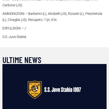
Carbone (JS).
AMMONIZIONI – Barberini (L), Altobelli (JS), Rosseti (L), Peschetola
(L), Cinaglia (JS). Recupero: 1’pt, 6’st.
ESPULSIONI – /
S.S. Juve Stabia
ULTIME NEWS