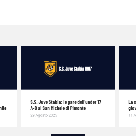
S.S. Juve Stabia: le gare dell’under 17
La 
nile
A-B al San Michele di Pimonte
giov
29 Agosto 2025
11 A