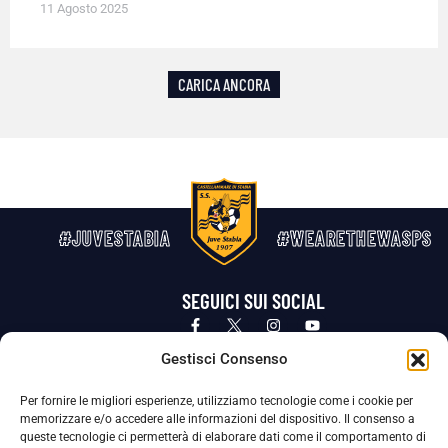
11 Agosto 2025
CARICA ANCORA
#JUVESTABIA
#WEARETHEWASPS
SEGUICI SUI SOCIAL
Privacy Policy
Cookie Policy
Termini e condizioni generali
Gestisci Consenso
Per fornire le migliori esperienze, utilizziamo tecnologie come i cookie per
La Società ha nominato il Responsabile della Protezione dei Dati Personali (DPO), figura specializzata che vigila sulle modalità
memorizzare e/o accedere alle informazioni del dispositivo. Il consenso a
adottate dalla nostra Società per tutelare i Suoi dati personali.
queste tecnologie ci permetterà di elaborare dati come il comportamento di