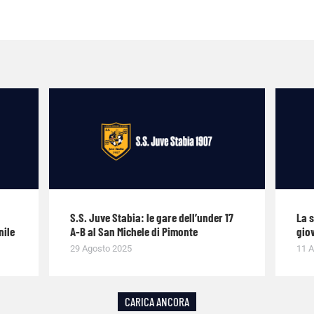
S.S. Juve Stabia: le gare dell’under 17
La 
nile
A-B al San Michele di Pimonte
giov
29 Agosto 2025
11 A
CARICA ANCORA