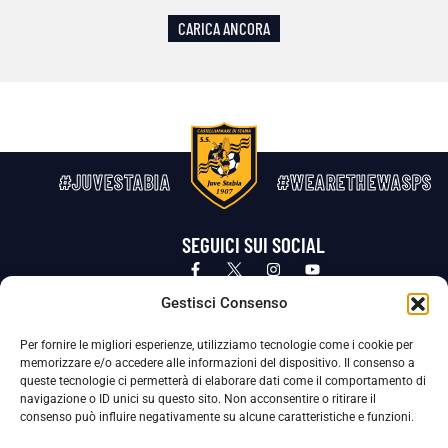
CARICA ANCORA
#JUVESTABIA
#WEARETHEWASPS
SEGUICI SUI SOCIAL
Privacy Policy
Cookie Policy
Termini e condizioni generali
Gestisci Consenso
Per fornire le migliori esperienze, utilizziamo tecnologie come i cookie per
La Società ha nominato il Responsabile della Protezione dei Dati Personali (DPO), figura specializzata che vigila sulle modalità
memorizzare e/o accedere alle informazioni del dispositivo. Il consenso a
adottate dalla nostra Società per tutelare i Suoi dati personali.
queste tecnologie ci permetterà di elaborare dati come il comportamento di
navigazione o ID unici su questo sito. Non acconsentire o ritirare il
Per contattare il DPO può scrivere a
consenso può influire negativamente su alcune caratteristiche e funzioni.
dpo@ssjuvestabia.it