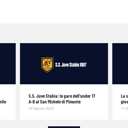
S.S. Juve Stabia: le gare dell’under 17
La 
nile
A-B al San Michele di Pimonte
giov
29 Agosto 2025
11 A