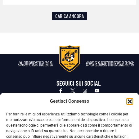
CARICA ANCORA
#JUVESTABIA
#WEARETHEWASPS
SEGUICI SUI SOCIAL
Privacy Policy
Cookie Policy
Termini e condizioni generali
Gestisci Consenso
Per fornire le migliori esperienze, utilizziamo tecnologie come i cookie per
La Società ha nominato il Responsabile della Protezione dei Dati Personali (DPO), figura specializzata che vigila sulle modalità
memorizzare e/o accedere alle informazioni del dispositivo. Il consenso a
adottate dalla nostra Società per tutelare i Suoi dati personali.
queste tecnologie ci permetterà di elaborare dati come il comportamento di
navigazione o ID unici su questo sito. Non acconsentire o ritirare il
Per contattare il DPO può scrivere a
consenso può influire negativamente su alcune caratteristiche e funzioni.