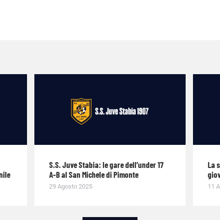
S.S. Juve Stabia: le gare dell’under 17
La 
nile
A-B al San Michele di Pimonte
giov
29 Agosto 2025
11 A