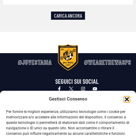
CARICA ANCORA
#JUVESTABIA
#WEARETHEWASPS
SEGUICI SUI SOCIAL
Privacy Policy
Cookie Policy
Termini e condizioni generali
Gestisci Consenso
Per fornire le migliori esperienze, utilizziamo tecnologie come i cookie per
La Società ha nominato il Responsabile della Protezione dei Dati Personali (DPO), figura specializzata che vigila sulle modalità
memorizzare e/o accedere alle informazioni del dispositivo. Il consenso a
adottate dalla nostra Società per tutelare i Suoi dati personali.
queste tecnologie ci permetterà di elaborare dati come il comportamento di
navigazione o ID unici su questo sito. Non acconsentire o ritirare il
Per contattare il DPO può scrivere a
consenso può influire negativamente su alcune caratteristiche e funzioni.