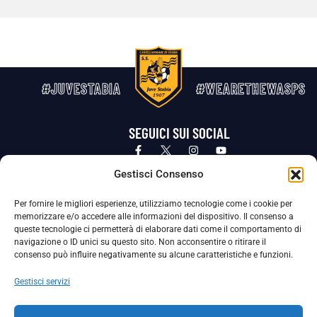
#JUVESTABIA
#WEARETHEWASPS
SEGUICI SUI SOCIAL
Privacy Policy
Cookie Policy
Termini e condizioni generali
Gestisci Consenso
Per fornire le migliori esperienze, utilizziamo tecnologie come i cookie per
La Società ha nominato il Responsabile della Protezione dei Dati Personali (DPO), figura specializzata che vigila sulle modalità
memorizzare e/o accedere alle informazioni del dispositivo. Il consenso a
adottate dalla nostra Società per tutelare i Suoi dati personali.
queste tecnologie ci permetterà di elaborare dati come il comportamento di
navigazione o ID unici su questo sito. Non acconsentire o ritirare il
Per contattare il DPO può scrivere a
consenso può influire negativamente su alcune caratteristiche e funzioni.
dpo@ssjuvestabia.it
Gestisci servizi
Può contattare sempre
dpo@ssjuvestabia.it