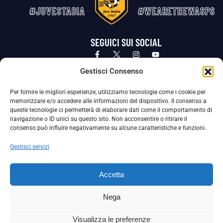
#JUVESTABIA
#WEARETHEWASPS
SEGUICI SUI SOCIAL
Privacy Policy
Cookie Policy
Termini e condizioni generali
Gestisci Consenso
Per fornire le migliori esperienze, utilizziamo tecnologie come i cookie per
La Società ha nominato il Responsabile della Protezione dei Dati Personali (DPO), figura specializzata che vigila sulle modalità
memorizzare e/o accedere alle informazioni del dispositivo. Il consenso a
adottate dalla nostra Società per tutelare i Suoi dati personali.
queste tecnologie ci permetterà di elaborare dati come il comportamento di
navigazione o ID unici su questo sito. Non acconsentire o ritirare il
Per contattare il DPO può scrivere a
consenso può influire negativamente su alcune caratteristiche e funzioni.
dpo@ssjuvestabia.it
Gestisci servizi
Può contattare sempre
dpo@ssjuvestabia.it
Accetta
anche per quanto riguarda la normativa vigente in materia di Whistleblowing.
Nega
La Società ha inoltre adottato un proprio Codice Etico, consultabile al seguente link:
Visualizza le preferenze
Scarica il Codice Etico