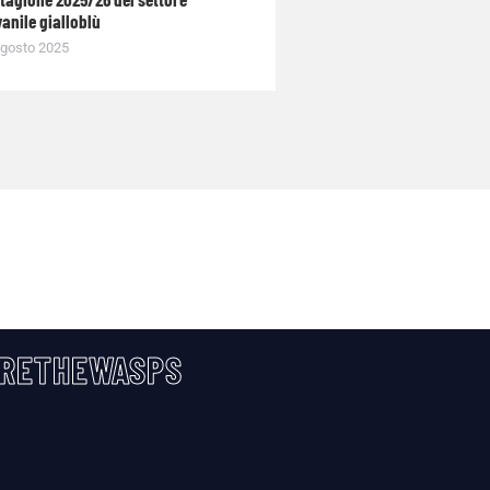
anile gialloblù
gosto 2025
RETHEWASPS