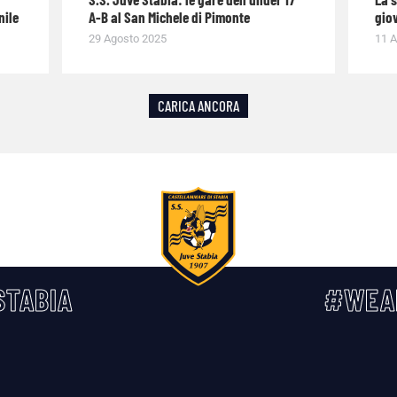
nile
A-B al San Michele di Pimonte
giov
29 Agosto 2025
11 A
CARICA ANCORA
TABIA
#WEA