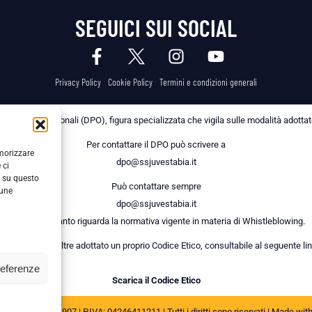
SEGUICI SUI SOCIAL
Privacy Policy
Cookie Policy
Termini e condizioni generali
 dei Dati Personali (DPO), figura specializzata che vigila sulle modalità adottate 
Per contattare il DPO può scrivere a
emorizzare
dpo@ssjuvestabia.it
 ci
i su questo
Può contattare sempre
cune
dpo@ssjuvestabia.it
anche per quanto riguarda la normativa vigente in materia di Whistleblowing.
a Società ha inoltre adottato un proprio Codice Etico, consultabile al seguente lin
referenze
Scarica il Codice Etico
JUVE STABIA 1907 | P.IVA: 04246411211 | Tutti i diritti sono riservati | Made wit