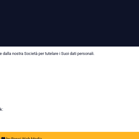
dalla nostra Società per tutelare i Suoi dati personali.
k:
h
by
Rossi Web Media