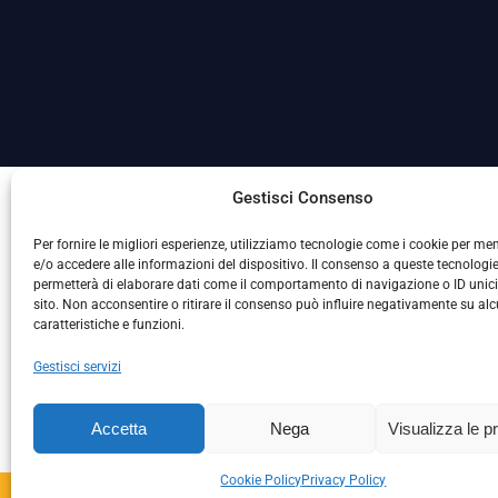
La Società ha nominato il Responsabile della Protezione
Gestisci Consenso
Per fornire le migliori esperienze, utilizziamo tecnologie come i cookie per m
e/o accedere alle informazioni del dispositivo. Il consenso a queste tecnologie
permetterà di elaborare dati come il comportamento di navigazione o ID unic
sito. Non acconsentire o ritirare il consenso può influire negativamente su al
caratteristiche e funzioni.
Gestisci servizi
L
Accetta
Nega
Visualizza le p
Cookie Policy
Privacy Policy
Copyright © 2024 – S.S. 