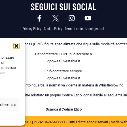
SEGUICI SUI SOCIAL
Privacy Policy
Cookie Policy
Termini e condizioni generali
 dei Dati Personali (DPO), figura specializzata che vigila sulle modalità adottate 
Per contattare il DPO può scrivere a
emorizzare
dpo@ssjuvestabia.it
 ci
i su questo
Può contattare sempre
cune
dpo@ssjuvestabia.it
anche per quanto riguarda la normativa vigente in materia di Whistleblowing.
a Società ha inoltre adottato un proprio Codice Etico, consultabile al seguente lin
referenze
Scarica il Codice Etico
JUVE STABIA 1907 | P.IVA: 04246411211 | Tutti i diritti sono riservati | Made wit