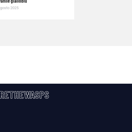
anile gialloblù
gosto 2025
RETHEWASPS