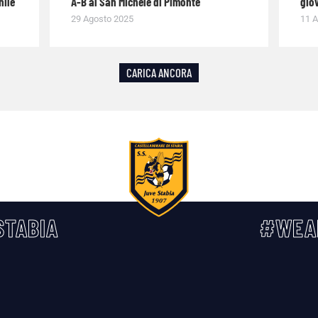
nile
A-B al San Michele di Pimonte
giov
29 Agosto 2025
11 A
CARICA ANCORA
TABIA
#WEA