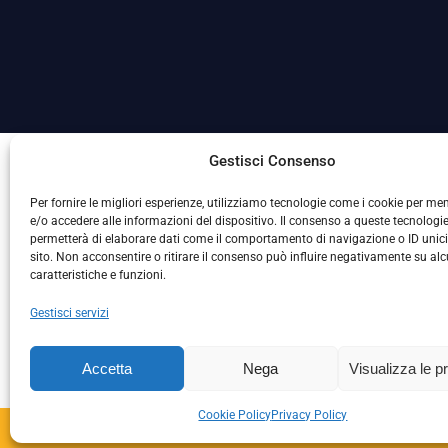
La Società ha nominato il Responsabile della Protezione
Gestisci Consenso
Per fornire le migliori esperienze, utilizziamo tecnologie come i cookie per m
e/o accedere alle informazioni del dispositivo. Il consenso a queste tecnologie
permetterà di elaborare dati come il comportamento di navigazione o ID unic
sito. Non acconsentire o ritirare il consenso può influire negativamente su al
caratteristiche e funzioni.
Gestisci servizi
L
Accetta
Nega
Visualizza le p
Cookie Policy
Privacy Policy
Copyright © 2024 – S.S. 