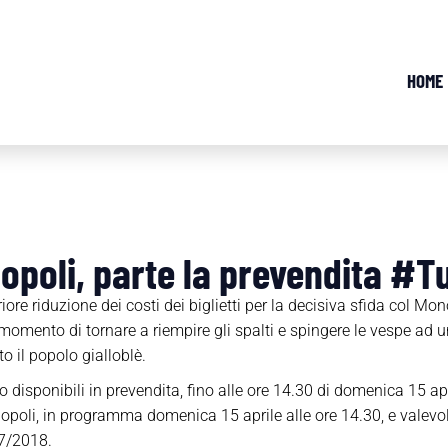
HOME
poli, parte la prevendita #Tu
iore riduzione dei costi dei biglietti per la decisiva sfida col M
l momento di tornare a riempire gli spalti e spingere le vespe ad 
o il popolo gialloblè.
disponibili in prevendita, fino alle ore 14.30 di domenica 15 apri
opoli, in programma domenica 15 aprile alle ore 14.30, e valevol
7/2018.