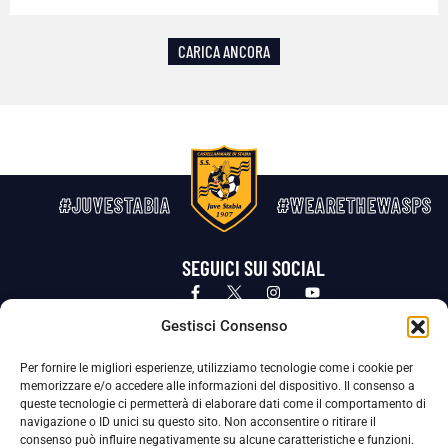
CARICA ANCORA
#JUVESTABIA
#WEARETHEWASPS
SEGUICI SUI SOCIAL
Privacy Policy
Cookie Policy
Termini e condizioni generali
Gestisci Consenso
Per fornire le migliori esperienze, utilizziamo tecnologie come i cookie per
La Società ha nominato il Responsabile della Protezione dei Dati Personali (DPO), figura specializzata che vigila sulle modalità
memorizzare e/o accedere alle informazioni del dispositivo. Il consenso a
adottate dalla nostra Società per tutelare i Suoi dati personali.
queste tecnologie ci permetterà di elaborare dati come il comportamento di
navigazione o ID unici su questo sito. Non acconsentire o ritirare il
Per contattare il DPO può scrivere a
consenso può influire negativamente su alcune caratteristiche e funzioni.