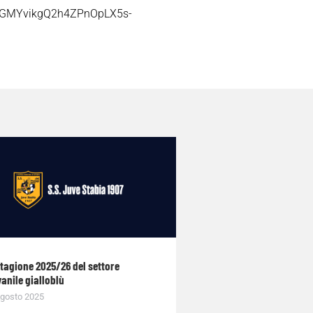
A9HGMYvikgQ2h4ZPnOpLX5s-
stagione 2025/26 del settore
anile gialloblù
gosto 2025