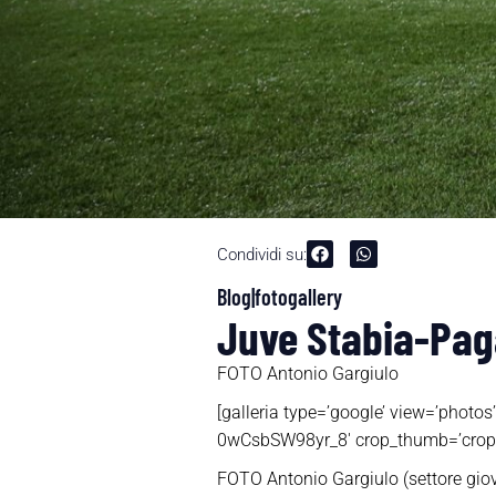
Condividi su:
Blog|fotogallery
Juve Stabia-Paga
FOTO Antonio Gargiulo
[galleria type=’google’ view=’p
0wCsbSW98yr_8′ crop_thumb=’crop’ 
FOTO Antonio Gargiulo (settore giov