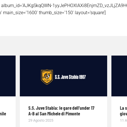
hotos’ album_id=’AJKgSkqQWN-1yyJePHOXlAXi8EnjmZD_vzJLjZ
 main_size=’1600′ thumb_size=’150′ layout=’square’]
S.S. Juve Stabia: le gare dell’under 17
La 
nile
A-B al San Michele di Pimonte
giov
29 Agosto 2025
11 A