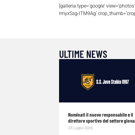
[galleria type=’google’ view=’p
rmyxSsg-lTM9Ag’ crop_thumb=’crop’
ULTIME NEWS
Nominati il nuovo responsabile e il
direttore sportivo del settore giova
25 Luglio 2026