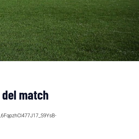
i del match
zL6FqpzhCl477J17_S9YsB-