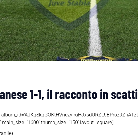
nese 1-1, il racconto in scatt
hotos’ album_id=’AJKgSkqGOKtHVnezyiruHJxsdURZL6BPr6z9ZnAT
main_size=’1600′ thumb_size=’150′ layout=’square’]
anile)