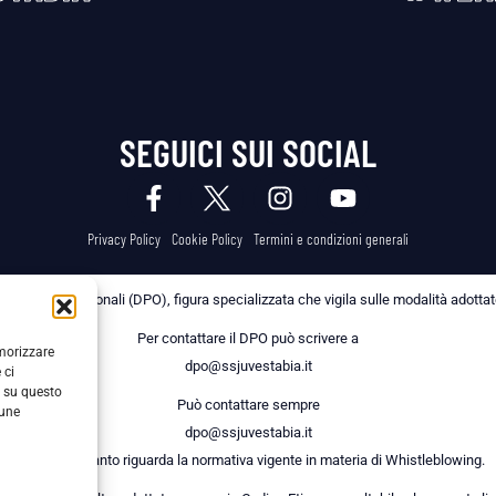
SEGUICI SUI SOCIAL
Privacy Policy
Cookie Policy
Termini e condizioni generali
 dei Dati Personali (DPO), figura specializzata che vigila sulle modalità adottate 
Per contattare il DPO può scrivere a
emorizzare
dpo@ssjuvestabia.it
 ci
i su questo
Può contattare sempre
cune
dpo@ssjuvestabia.it
anche per quanto riguarda la normativa vigente in materia di Whistleblowing.