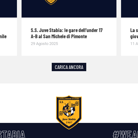
S.S. Juve Stabia: le gare dell’under 17
La 
nile
A-B al San Michele di Pimonte
giov
29 Agosto 2025
11 A
CARICA ANCORA
TABIA
#WEA