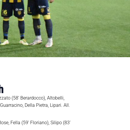
h
zzato (58’ Berardocco), Altobelli,
arracino, Della Pietra, Lipari. All.
se, Fella (59’ Floriano), Silipo (83’