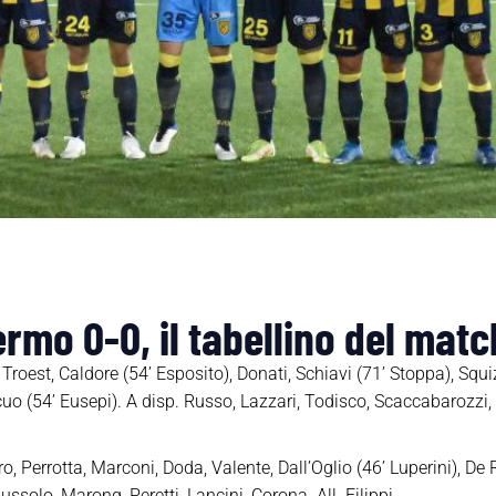
rmo 0-0, il tabellino del matc
 Troest, Caldore (54’ Esposito), Donati, Schiavi (71’ Stoppa), Squi
o (54’ Eusepi). A disp. Russo, Lazzari, Todisco, Scaccabarozzi, Gu
, Perrotta, Marconi, Doda, Valente, Dall’Oglio (46’ Luperini), De Ro
Mussolo, Marong, Peretti, Lancini, Corona. All. Filippi.