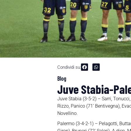
Condividi su:
Blog
Juve Stabia-Pale
Juve Stabia (3-5-2) – Sarri, Tonucci,
Rizzo, Panico (71’ Bentivegna), Evacu
Novellino.
Palermo (3-4-2-1) – Pelagotti, Buttaro
Giron), Brunori (72’ Soleri). A disp. 