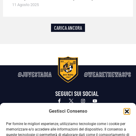
11 Agosto 2025
CARICA ANCORA
#JUVESTABIA
#WEARETHEWASPS
SEGUICI SUI SOCIAL
Privacy Policy
Cookie Policy
Termini e condizioni generali
Gestisci Consenso
Per fornire le migliori esperienze, utilizziamo tecnologie come i cookie per
La Società ha nominato il Responsabile della Protezione dei Dati Personali (DPO), figura specializzata che vigila sulle modalità
memorizzare e/o accedere alle informazioni del dispositivo. Il consenso a
adottate dalla nostra Società per tutelare i Suoi dati personali.
queste tecnologie ci permetterà di elaborare dati come il comportamento di