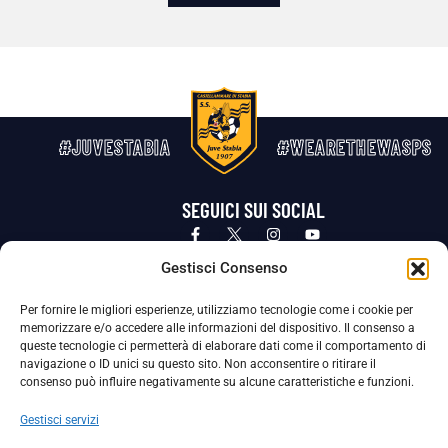
#JUVESTABIA
#WEARETHEWASPS
SEGUICI SUI SOCIAL
Privacy Policy
Cookie Policy
Termini e condizioni generali
Gestisci Consenso
Per fornire le migliori esperienze, utilizziamo tecnologie come i cookie per
La Società ha nominato il Responsabile della Protezione dei Dati Personali (DPO), figura specializzata che vigila sulle modalità
memorizzare e/o accedere alle informazioni del dispositivo. Il consenso a
adottate dalla nostra Società per tutelare i Suoi dati personali.
queste tecnologie ci permetterà di elaborare dati come il comportamento di
navigazione o ID unici su questo sito. Non acconsentire o ritirare il
Per contattare il DPO può scrivere a
consenso può influire negativamente su alcune caratteristiche e funzioni.
dpo@ssjuvestabia.it
Gestisci servizi
Può contattare sempre