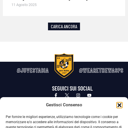
11 Agosto 2025
CARICA ANCORA
#JUVESTABIA
#WEARETHEWASPS
SEGUICI SUI SOCIAL
Privacy Policy
Cookie Policy
Termini e condizioni generali
Gestisci Consenso
Per fornire le migliori esperienze, utilizziamo tecnologie come i cookie per
La Società ha nominato il Responsabile della Protezione dei Dati Personali (DPO), figura specializzata che vigila sulle modalità
memorizzare e/o accedere alle informazioni del dispositivo. Il consenso a
adottate dalla nostra Società per tutelare i Suoi dati personali.
queste tecnologie ci permetterà di elaborare dati come il comportamento di