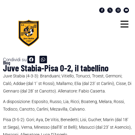
Condividi su:
Blog
Juve Stabia-Pisa 0-2, il tabellino
Juve Stabia (4-3-3): Branduani; Vitiello, Tonucci, Troest, Germoni;
Caló, Addae (dal 1’ st Rossi), Mallamo; Elia (dal 23’ st Carlini), Cisse, Di
Gennaro (dal 28’ st Canotto). Allenatore: Fabio Caserta.
A disposizione: Esposito, Russo, Lia, Ricci, Boateng, Melara, Rossi,
Todisco, Canotto, Carlini, Mezavilla, Calvano.
Pisa (3-5-2): Gori; Aya, De Vitis, Benedetti; Lisi, Gucher, Marin (dal 18’
st Siega), Verna, Minesso (dall’8’ st Belli); Masucci (dal 23’ st Asencio),
Marconi. Allenatore: Luca D’Angelo.