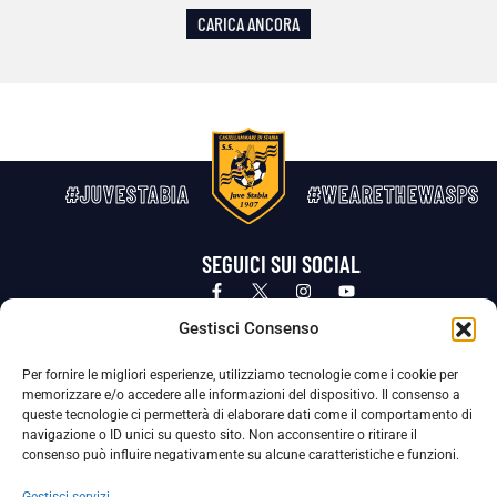
CARICA ANCORA
#JUVESTABIA
#WEARETHEWASPS
SEGUICI SUI SOCIAL
Privacy Policy
Cookie Policy
Termini e condizioni generali
Gestisci Consenso
Per fornire le migliori esperienze, utilizziamo tecnologie come i cookie per
La Società ha nominato il Responsabile della Protezione dei Dati Personali (DPO), figura specializzata che vigila sulle modalità
memorizzare e/o accedere alle informazioni del dispositivo. Il consenso a
adottate dalla nostra Società per tutelare i Suoi dati personali.
queste tecnologie ci permetterà di elaborare dati come il comportamento di
navigazione o ID unici su questo sito. Non acconsentire o ritirare il
Per contattare il DPO può scrivere a
consenso può influire negativamente su alcune caratteristiche e funzioni.
dpo@ssjuvestabia.it