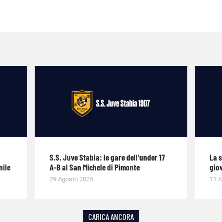
S.S. Juve Stabia: le gare dell’under 17
La 
nile
A-B al San Michele di Pimonte
giov
29 Agosto 2025
11 A
CARICA ANCORA