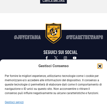
CARICA ANCORA
#JUVESTABIA
#WEARETHEWASPS
SEGUICI SUI SOCIAL
Privacy Policy
Cookie Policy
Termini e condizioni generali
Gestisci Consenso
Per fornire le migliori esperienze, utilizziamo tecnologie come i cookie per
La Società ha nominato il Responsabile della Protezione dei Dati Personali (DPO), figura specializzata che vigila sulle modalità
memorizzare e/o accedere alle informazioni del dispositivo. Il consenso a
adottate dalla nostra Società per tutelare i Suoi dati personali.
queste tecnologie ci permetterà di elaborare dati come il comportamento di
navigazione o ID unici su questo sito. Non acconsentire o ritirare il
Per contattare il DPO può scrivere a
consenso può influire negativamente su alcune caratteristiche e funzioni.
dpo@ssjuvestabia.it
Gestisci servizi
Può contattare sempre