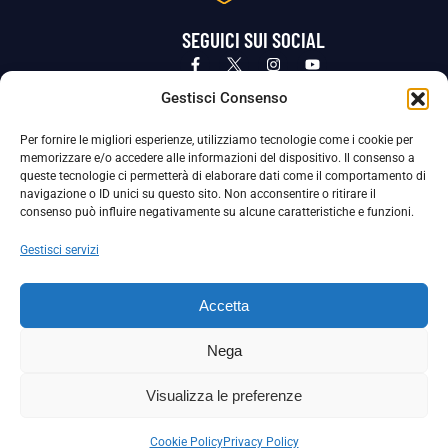
SEGUICI SUI SOCIAL
Privacy Policy
Cookie Policy
Termini e condizioni generali
Gestisci Consenso
Per fornire le migliori esperienze, utilizziamo tecnologie come i cookie per
La Società ha nominato il Responsabile della Protezione dei Dati Personali (DPO), figura specializzata che vigila sulle modalità
memorizzare e/o accedere alle informazioni del dispositivo. Il consenso a
adottate dalla nostra Società per tutelare i Suoi dati personali.
queste tecnologie ci permetterà di elaborare dati come il comportamento di
navigazione o ID unici su questo sito. Non acconsentire o ritirare il
Per contattare il DPO può scrivere a
consenso può influire negativamente su alcune caratteristiche e funzioni.
dpo@ssjuvestabia.it
Gestisci servizi
Può contattare sempre
dpo@ssjuvestabia.it
Accetta
anche per quanto riguarda la normativa vigente in materia di Whistleblowing.
Nega
La Società ha inoltre adottato un proprio Codice Etico, consultabile al seguente link:
Visualizza le preferenze
Scarica il Codice Etico
Cookie Policy
Privacy Policy
Copyright © 2024 – S.S. JUVE STABIA 1907 | P.IVA: 04246411211 | Tutti i diritti sono riservati | Made with
by
Rossi Web Media