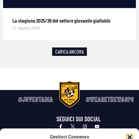
La stagione 2025/26 del settore giovanile gialloblù
11 Agosto 2025
CARICA ANCORA
#JUVESTABIA
#WEARETHEWASPS
SEGUICI SUI SOCIAL
Privacy Policy
Cookie Policy
Termini e condizioni generali
Gestisci Consenso