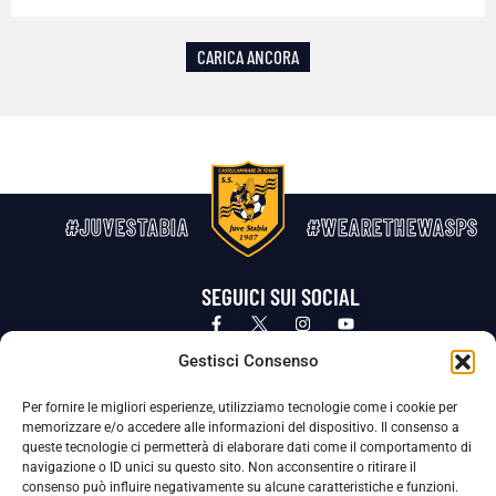
CARICA ANCORA
#JUVESTABIA
#WEARETHEWASPS
SEGUICI SUI SOCIAL
Privacy Policy
Cookie Policy
Termini e condizioni generali
Gestisci Consenso
Per fornire le migliori esperienze, utilizziamo tecnologie come i cookie per
La Società ha nominato il Responsabile della Protezione dei Dati Personali (DPO), figura specializzata che vigila sulle modalità
memorizzare e/o accedere alle informazioni del dispositivo. Il consenso a
adottate dalla nostra Società per tutelare i Suoi dati personali.
queste tecnologie ci permetterà di elaborare dati come il comportamento di
navigazione o ID unici su questo sito. Non acconsentire o ritirare il
Per contattare il DPO può scrivere a
consenso può influire negativamente su alcune caratteristiche e funzioni.