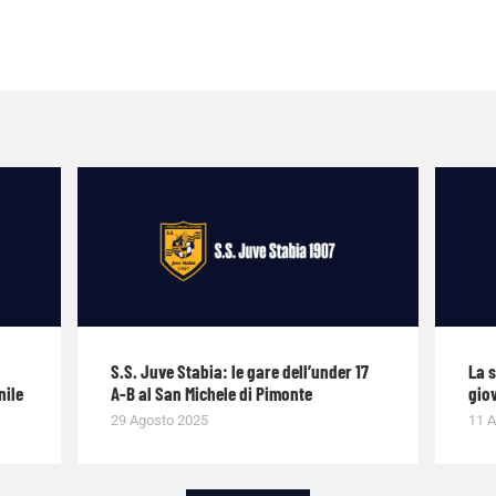
S.S. Juve Stabia: le gare dell’under 17
La 
nile
A-B al San Michele di Pimonte
giov
29 Agosto 2025
11 A