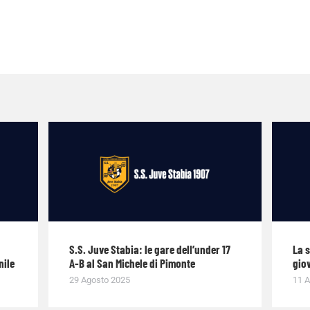
S.S. Juve Stabia: le gare dell’under 17
La 
nile
A-B al San Michele di Pimonte
giov
29 Agosto 2025
11 A