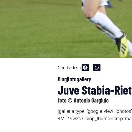
Condividi su:
Blog|fotogallery
Juve Stabia-Rieti
foto © Antonio Gargiulo
[galleria type=’google’ view=’p
4M149wzs3′ crop_thumb=’crop’ main