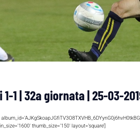
 1-1 | 32a giornata | 25-03-201
hotos’ album_id=’AJKgSkoapJGfiTV3O8TXVHB_6DYynG0j6hvH0tk
_size=’1600′ thumb_size=’150′ layout=’square’]