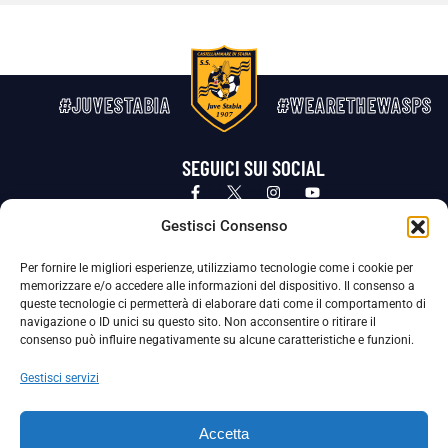
#JUVESTABIA
#WEARETHEWASPS
SEGUICI SUI SOCIAL
Privacy Policy
Cookie Policy
Termini e condizioni generali
Gestisci Consenso
Per fornire le migliori esperienze, utilizziamo tecnologie come i cookie per
La Società ha nominato il Responsabile della Protezione dei Dati Personali (DPO), figura specializzata che vigila sulle modalità
memorizzare e/o accedere alle informazioni del dispositivo. Il consenso a
adottate dalla nostra Società per tutelare i Suoi dati personali.
queste tecnologie ci permetterà di elaborare dati come il comportamento di
navigazione o ID unici su questo sito. Non acconsentire o ritirare il
Per contattare il DPO può scrivere a
consenso può influire negativamente su alcune caratteristiche e funzioni.
dpo@ssjuvestabia.it
Gestisci servizi
Può contattare sempre
dpo@ssjuvestabia.it
Accetta
anche per quanto riguarda la normativa vigente in materia di Whistleblowing.