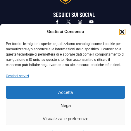
SEGUICI SUI SOCIAL
Privacy Policy
Cookie Policy
Termini e condizioni generali
Gestisci Consenso
Per fornire le migliori esperienze, utilizziamo tecnologie come i cookie per
La Società ha nominato il Responsabile della Protezione dei Dati Personali (DPO), figura specializzata che vigila sulle modalità
memorizzare e/o accedere alle informazioni del dispositivo. Il consenso a
adottate dalla nostra Società per tutelare i Suoi dati personali.
queste tecnologie ci permetterà di elaborare dati come il comportamento di
navigazione o ID unici su questo sito. Non acconsentire o ritirare il
Per contattare il DPO può scrivere a
consenso può influire negativamente su alcune caratteristiche e funzioni.
dpo@ssjuvestabia.it
Gestisci servizi
Può contattare sempre
dpo@ssjuvestabia.it
Accetta
anche per quanto riguarda la normativa vigente in materia di Whistleblowing.
Nega
La Società ha inoltre adottato un proprio Codice Etico, consultabile al seguente link:
Visualizza le preferenze
Scarica il Codice Etico