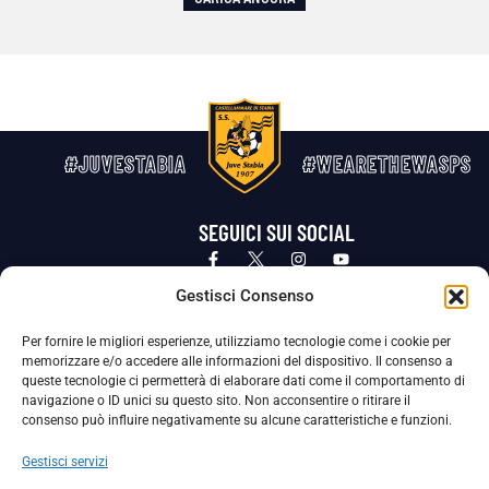
#JUVESTABIA
#WEARETHEWASPS
SEGUICI SUI SOCIAL
Privacy Policy
Cookie Policy
Termini e condizioni generali
Gestisci Consenso
Per fornire le migliori esperienze, utilizziamo tecnologie come i cookie per
La Società ha nominato il Responsabile della Protezione dei Dati Personali (DPO), figura specializzata che vigila sulle modalità
memorizzare e/o accedere alle informazioni del dispositivo. Il consenso a
adottate dalla nostra Società per tutelare i Suoi dati personali.
queste tecnologie ci permetterà di elaborare dati come il comportamento di
navigazione o ID unici su questo sito. Non acconsentire o ritirare il
Per contattare il DPO può scrivere a
consenso può influire negativamente su alcune caratteristiche e funzioni.
dpo@ssjuvestabia.it
Gestisci servizi
Può contattare sempre