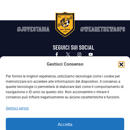
#JUVESTABIA
#WEARETHEWASPS
SEGUICI SUI SOCIAL
Privacy Policy
Cookie Policy
Termini e condizioni generali
Gestisci Consenso
Per fornire le migliori esperienze, utilizziamo tecnologie come i cookie per
La Società ha nominato il Responsabile della Protezione dei Dati Personali (DPO), figura specializzata che vigila sulle modalità
memorizzare e/o accedere alle informazioni del dispositivo. Il consenso a
adottate dalla nostra Società per tutelare i Suoi dati personali.
queste tecnologie ci permetterà di elaborare dati come il comportamento di
navigazione o ID unici su questo sito. Non acconsentire o ritirare il
Per contattare il DPO può scrivere a
consenso può influire negativamente su alcune caratteristiche e funzioni.
dpo@ssjuvestabia.it
Gestisci servizi
Può contattare sempre
dpo@ssjuvestabia.it
Accetta
anche per quanto riguarda la normativa vigente in materia di Whistleblowing.