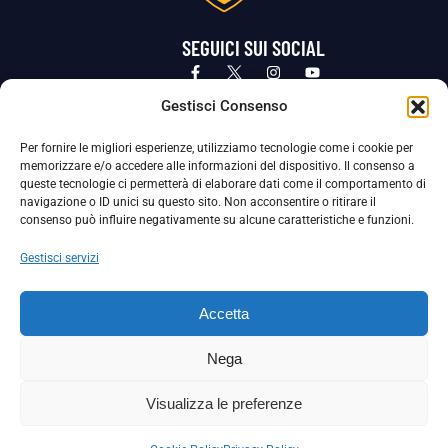
SEGUICI SUI SOCIAL
Privacy Policy
Cookie Policy
Termini e condizioni generali
Gestisci Consenso
Per fornire le migliori esperienze, utilizziamo tecnologie come i cookie per
La Società ha nominato il Responsabile della Protezione dei Dati Personali (DPO), figura specializzata che vigila sulle modalità
memorizzare e/o accedere alle informazioni del dispositivo. Il consenso a
adottate dalla nostra Società per tutelare i Suoi dati personali.
queste tecnologie ci permetterà di elaborare dati come il comportamento di
navigazione o ID unici su questo sito. Non acconsentire o ritirare il
Per contattare il DPO può scrivere a
consenso può influire negativamente su alcune caratteristiche e funzioni.
dpo@ssjuvestabia.it
Gestisci servizi
Può contattare sempre
dpo@ssjuvestabia.it
Accetta
anche per quanto riguarda la normativa vigente in materia di Whistleblowing.
Nega
La Società ha inoltre adottato un proprio Codice Etico, consultabile al seguente link:
Visualizza le preferenze
Scarica il Codice Etico