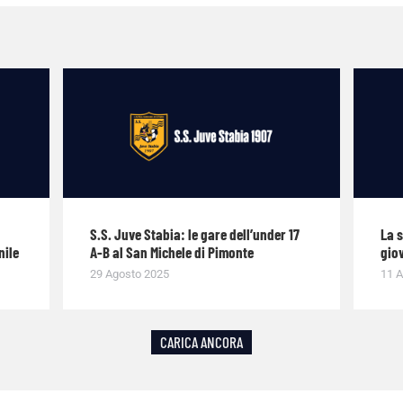
S.S. Juve Stabia: le gare dell’under 17
La 
nile
A-B al San Michele di Pimonte
giov
29 Agosto 2025
11 A
CARICA ANCORA