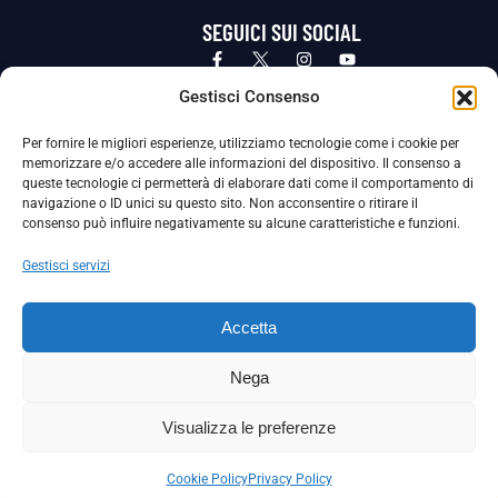
SEGUICI SUI SOCIAL
Privacy Policy
Cookie Policy
Termini e condizioni generali
Gestisci Consenso
Per fornire le migliori esperienze, utilizziamo tecnologie come i cookie per
La Società ha nominato il Responsabile della Protezione dei Dati Personali (DPO), figura specializzata che vigila sulle modalità
memorizzare e/o accedere alle informazioni del dispositivo. Il consenso a
adottate dalla nostra Società per tutelare i Suoi dati personali.
queste tecnologie ci permetterà di elaborare dati come il comportamento di
navigazione o ID unici su questo sito. Non acconsentire o ritirare il
Per contattare il DPO può scrivere a
consenso può influire negativamente su alcune caratteristiche e funzioni.
dpo@ssjuvestabia.it
Gestisci servizi
Può contattare sempre
dpo@ssjuvestabia.it
Accetta
anche per quanto riguarda la normativa vigente in materia di Whistleblowing.
Nega
La Società ha inoltre adottato un proprio Codice Etico, consultabile al seguente link:
Visualizza le preferenze
Scarica il Codice Etico
Cookie Policy
Privacy Policy
Copyright © 2024 – S.S. JUVE STABIA 1907 | P.IVA: 04246411211 | Tutti i diritti sono riservati | Made with
by
Rossi Web Media