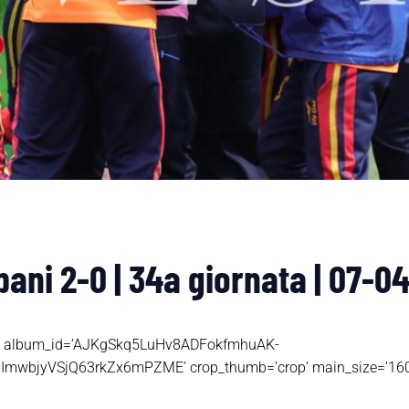
ani 2-0 | 34a giornata | 07-0
tos’ album_id=’AJKgSkq5LuHv8ADFokfmhuAK-
wbjyVSjQ63rkZx6mPZME’ crop_thumb=’crop’ main_size=’1600