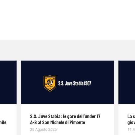
S.S. Juve Stabia: le gare dell’under 17
La 
nile
A-B al San Michele di Pimonte
giov
29 Agosto 2025
11 A