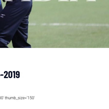
4-2019
′ thumb_size=’150′