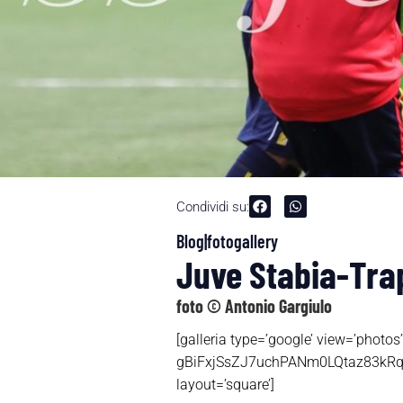
Condividi su:
Blog|fotogallery
Juve Stabia-Trap
foto © Antonio Gargiulo
[galleria type=’google’ view=’pho
gBiFxjSsZJ7uchPANm0LQtaz83kRqIm
layout=’square’]