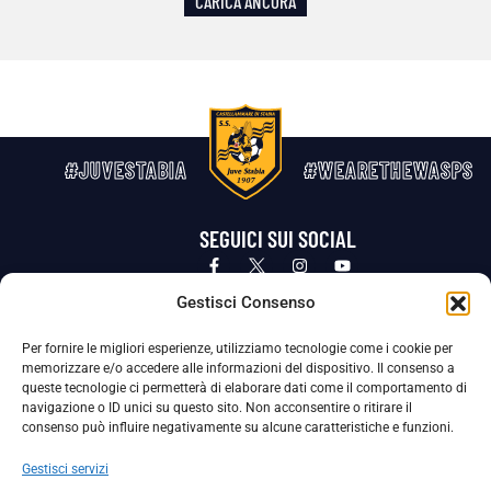
CARICA ANCORA
#JUVESTABIA
#WEARETHEWASPS
SEGUICI SUI SOCIAL
Privacy Policy
Cookie Policy
Termini e condizioni generali
Gestisci Consenso
Per fornire le migliori esperienze, utilizziamo tecnologie come i cookie per
La Società ha nominato il Responsabile della Protezione dei Dati Personali (DPO), figura specializzata che vigila sulle modalità
memorizzare e/o accedere alle informazioni del dispositivo. Il consenso a
adottate dalla nostra Società per tutelare i Suoi dati personali.
queste tecnologie ci permetterà di elaborare dati come il comportamento di
navigazione o ID unici su questo sito. Non acconsentire o ritirare il
Per contattare il DPO può scrivere a
consenso può influire negativamente su alcune caratteristiche e funzioni.
dpo@ssjuvestabia.it
Gestisci servizi
Può contattare sempre