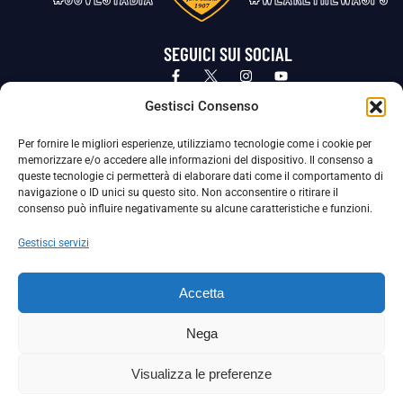
SEGUICI SUI SOCIAL
Privacy Policy
Cookie Policy
Termini e condizioni generali
Gestisci Consenso
Per fornire le migliori esperienze, utilizziamo tecnologie come i cookie per
La Società ha nominato il Responsabile della Protezione dei Dati Personali (DPO), figura specializzata che vigila sulle modalità
memorizzare e/o accedere alle informazioni del dispositivo. Il consenso a
adottate dalla nostra Società per tutelare i Suoi dati personali.
queste tecnologie ci permetterà di elaborare dati come il comportamento di
navigazione o ID unici su questo sito. Non acconsentire o ritirare il
Per contattare il DPO può scrivere a
consenso può influire negativamente su alcune caratteristiche e funzioni.
dpo@ssjuvestabia.it
Gestisci servizi
Può contattare sempre
dpo@ssjuvestabia.it
Accetta
anche per quanto riguarda la normativa vigente in materia di Whistleblowing.
Nega
La Società ha inoltre adottato un proprio Codice Etico, consultabile al seguente link:
Visualizza le preferenze
Scarica il Codice Etico