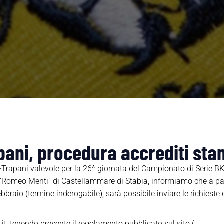
pani, procedura accrediti sta
-Trapani valevole per la 26^ giornata del Campionato di Serie 
o “Romeo Menti” di Castellammare di Stabia, informiamo che a part
ebbraio (termine inderogabile), sarà possibile inviare le richieste 
 tenendo presente il regolamento pubblicato sul sito (