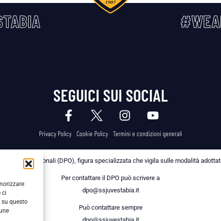
TABIA
#WEA
SEGUICI SUI SOCIAL
Privacy Policy
Cookie Policy
Termini e condizioni generali
 dei Dati Personali (DPO), figura specializzata che vigila sulle modalità adottate 
Per contattare il DPO può scrivere a
emorizzare
dpo@ssjuvestabia.it
 ci
i su questo
Può contattare sempre
cune
dpo@ssjuvestabia.it