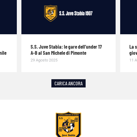
S.S. Juve Stabia: le gare dell’under 17
La 
nile
A-B al San Michele di Pimonte
giov
29 Agosto 2025
11 A
CARICA ANCORA