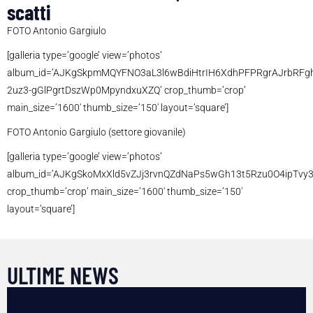
scatti
FOTO Antonio Gargiulo
[galleria type=’google’ view=’photos’
album_id=’AJKgSkpmMQYFNO3aL3l6wBdiHtrIH6XdhPFPRgrAJrbRFg
2uz3-gGlPgrtDszWp0MpyndxuXZQ’ crop_thumb=’crop’
main_size=’1600′ thumb_size=’150′ layout=’square’]
FOTO Antonio Gargiulo (settore giovanile)
[galleria type=’google’ view=’photos’
album_id=’AJKgSkoMxXld5vZJj3rvnQZdNaPs5wGh13t5Rzu0O4ipTvy
crop_thumb=’crop’ main_size=’1600′ thumb_size=’150′
layout=’square’]
ULTIME NEWS