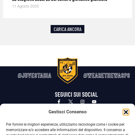
11 Agosto 2025
CARICA ANCORA
#JUVESTABIA
#WEARETHEWASPS
SEGUICI SUI SOCIAL
Privacy Policy
Cookie Policy
Termini e condizioni generali
Gestisci Consenso
Per fornire le migliori esperienze, utilizziamo tecnologie come i cookie per
La Società ha nominato il Responsabile della Protezione dei Dati Personali (DPO), figura specializzata che vigila sulle modalità
memorizzare e/o accedere alle informazioni del dispositivo. Il consenso a
adottate dalla nostra Società per tutelare i Suoi dati personali.