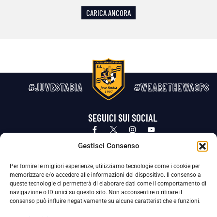
CARICA ANCORA
#JUVESTABIA
#WEARETHEWASPS
SEGUICI SUI SOCIAL
Privacy Policy
Cookie Policy
Termini e condizioni generali
Gestisci Consenso
Per fornire le migliori esperienze, utilizziamo tecnologie come i cookie per
La Società ha nominato il Responsabile della Protezione dei Dati Personali (DPO), figura specializzata che vigila sulle modalità
memorizzare e/o accedere alle informazioni del dispositivo. Il consenso a
adottate dalla nostra Società per tutelare i Suoi dati personali.
queste tecnologie ci permetterà di elaborare dati come il comportamento di
navigazione o ID unici su questo sito. Non acconsentire o ritirare il
Per contattare il DPO può scrivere a
consenso può influire negativamente su alcune caratteristiche e funzioni.
dpo@ssjuvestabia.it